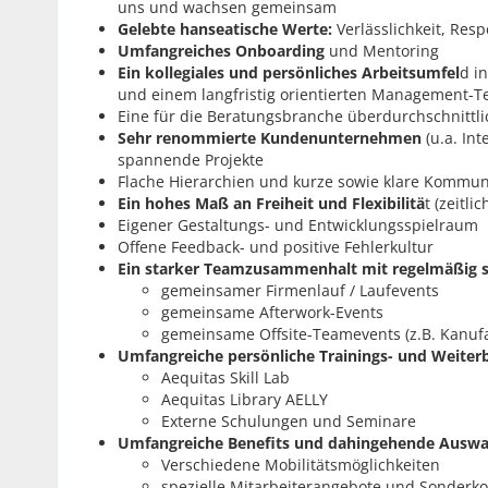
uns und wachsen gemeinsam
Gelebte hanseatische Werte:
Verlässlichkeit, Resp
Umfangreiches Onboarding
und Mentoring
Ein kollegiales und persönliches Arbeitsumfel
d i
und einem langfristig orientierten Management-
Eine für die Beratungsbranche überdurchschnittli
Sehr renommierte Kundenunternehmen
(u.a. In
spannende Projekte
Flache Hierarchien und kurze sowie klare Kommu
Ein hohes Maß an Freiheit und Flexibilitä
t (zeitli
Eigener Gestaltungs- und Entwicklungsspielraum
Offene Feedback- und positive Fehlerkultur
Ein starker Teamzusammenhalt mit regelmäßig 
gemeinsamer Firmenlauf / Laufevents
gemeinsame Afterwork-Events
gemeinsame Offsite-Teamevents (z.B. Kanuf
Umfangreiche persönliche Trainings- und Weiter
Aequitas Skill Lab
Aequitas Library AELLY
Externe Schulungen und Seminare
Umfangreiche Benefits und dahingehende Auswa
Verschiedene Mobilitätsmöglichkeiten
spezielle Mitarbeiterangebote und Sonderk